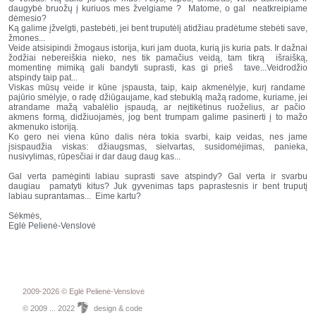
daugybė bruožų į kuriuos mes žvelgiame ? Matome, o gal neatkreipiame
dėmesio?
Ką galime įžvelgti, pastebėti, jei bent truputėlį atidžiau pradėtume stebėti save,
žmones...
Veide atsisipindi žmogaus istorija, kuri jam duota, kurią jis kuria pats. Ir dažnai
žodžiai nebereiškia nieko, nes tik pamačius veidą, tam tikrą išraišką,
momentinę mimiką gali bandyti suprasti, kas gi prieš tave...Veidrodžio
atspindy taip pat...
Viskas mūsų veide ir kūne įspausta, taip, kaip akmenėlyje, kurį randame
pajūrio smėlyje, o radę džiūgaujame, kad stebuklą mažą radome, kuriame, jei
atrandame mažą vabalėlio įspaudą, ar neįtikėtinus ruoželius, ar pačio
akmens formą, didžiuojamės, jog bent trumpam galime pasinerti į to mažo
akmenuko istoriją.
Ko gero nei viena kūno dalis nėra tokia svarbi, kaip veidas, nes jame
įsispaudžia viskas: džiaugsmas, sielvartas, susidomėjimas, panieka,
nusivylimas, rūpesčiai ir dar daug daug kas...
Gal verta pamėginti labiau suprasti save atspindy? Gal verta ir svarbu
daugiau pamatyti kitus? Juk gyvenimas taps paprastesnis ir bent truputį
labiau suprantamas... Eime kartu?
Sėkmės,
Eglė Pelienė-Venslovė
2009-2026 © Eglė Pelienė-Venslovė
©
2009 ... 2022
design & code