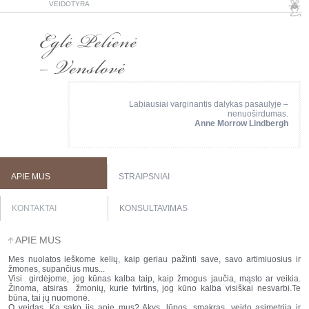
VEIDOTYRA
Labiausiai varginantis dalykas pasaulyje –
nenuoširdumas.
Anne Morrow Lindbergh
APIE MUS
STRAIPSNIAI
KONTAKTAI
KONSULTAVIMAS
APIE MUS
Mes nuolatos ieškome kelių, kaip geriau pažinti save, savo artimiuosius ir
žmones, supančius mus...
Visi girdėjome, jog kūnas kalba taip, kaip žmogus jaučia, mąsto ar veikia.
Žinoma, atsiras žmonių, kurie tvirtins, jog kūno kalba visiškai nesvarbi.Te
būna, tai jų nuomonė.
O veidas. Ką sako jis apie mus? Akys, lūpos, smakras, veido asimetrija ir